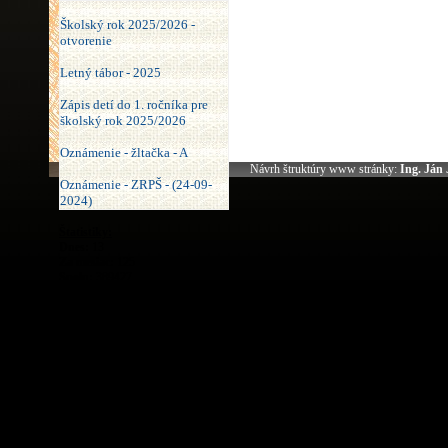
Školský rok 2025/2026 -
otvorenie
Letný tábor - 2025
Zápis detí do 1. ročníka pre
školský rok 2025/2026
Oznámenie - žltačka - A
Návrh štruktúry www stránky:
Ing. Ján
Oznámenie - ZRPŠ - (24-09-
2024)
Štatistiky:
Dnes:
13
Za mesiac:
125
Spolu:
389427