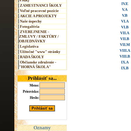
VMR)
IV.E
ZAMESTNANCI ŠKOLY
V.A
Voľné pracovné pozície
V.B
AKCIE A PROJEKTY
Naše úspechy
VI.A
Fotogaléria
VI.B
ZVEREJNENIE -
VII.A
ZMLUVY / FAKTÚRY /
VII.B
OBJEDNÁVKY
VII.M
Legislatíva
VIII.A
Užitočné "www" stránky
VIII.B
RADA ŠKOLY
Občianske združenie -
IX.A
"HORNÁ ŠKOLA"
IX.B
Prihlásiť sa...
Meno:
Priezvisko:
Heslo:
Oznamy