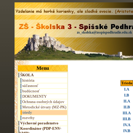
zs_skolska@zsspispodhradie.edu.sk
Menu
ŠKOLA
história
Trieda
súčasnosť
I.A
budúcnosť
I.B
DOKUMENTY
II.A
Ochrana osobných údajov
Metodické útvary (MZ-PK)
II.B
triedy
III.A
rozvrhy
III.B
Výchovné poradenstvo
IV.A
Koordinátor (PDP-ENV-
IV.B