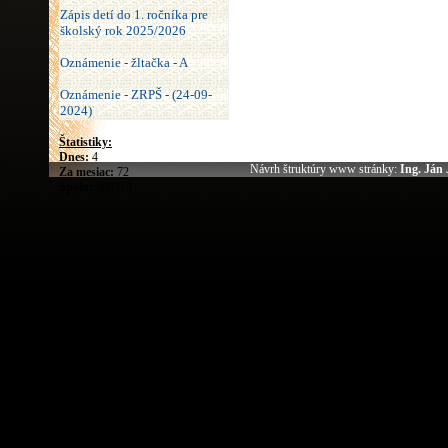
Zápis detí do 1. ročníka pre
školský rok 2025/2026
Oznámenie - žltačka - A
Oznámenie - ZRPŠ - (24-09-
2024)
Štatistiky:
Dnes:
4
Návrh štruktúry www stránky:
Ing. Ján
Za mesiac:
72
Spolu:
389374