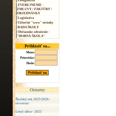
Fotogaléria
ZVEREJNENIE -
ZMLUVY / FAKTÚRY /
OBJEDNÁVKY
Legislatíva
Užitočné "www" stránky
RADA ŠKOLY
Občianske združenie -
"HORNÁ ŠKOLA"
Prihlásiť sa...
Meno:
Priezvisko:
Heslo:
Oznamy
Školský rok 2025/2026 -
otvorenie
Letný tábor - 2025