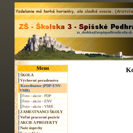
zs_skolska@zsspispodhradie.edu.sk
Menu
K
ŠKOLA
Výchovné poradenstvo
Koordinátor (PDP-ENV-
VMR)
Foto - akcie - PDP
Foto - akcie - ENV
Foto - akcie - VMR
ZAMESTNANCI ŠKOLY
Voľné pracovné pozície
AKCIE A PROJEKTY
Naše úspechy