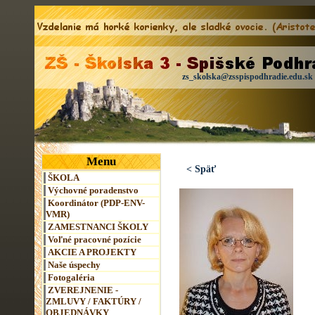
zs_skolska@zsspispodhradie.edu.sk
Menu
< Späť
ŠKOLA
Výchovné poradenstvo
Koordinátor (PDP-ENV-
VMR)
ZAMESTNANCI ŠKOLY
Voľné pracovné pozície
AKCIE A PROJEKTY
Naše úspechy
Fotogaléria
ZVEREJNENIE -
ZMLUVY / FAKTÚRY /
OBJEDNÁVKY