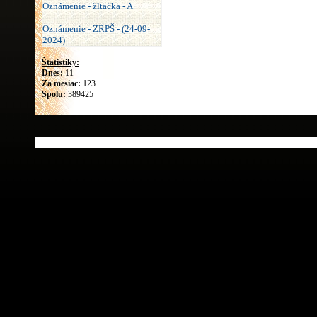
Oznámenie - žltačka - A
Oznámenie - ZRPŠ - (24-09-
2024)
Štatistiky:
Dnes:
11
Za mesiac:
123
Spolu:
389425
Návrh štruktúry www stránky:
Ing. Ján