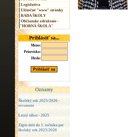
Legislatíva
Užitočné "www" stránky
RADA ŠKOLY
Občianske združenie -
"HORNÁ ŠKOLA"
Prihlásiť sa...
Meno:
Priezvisko:
Heslo:
Oznamy
Školský rok 2025/2026 -
otvorenie
Letný tábor - 2025
Zápis detí do 1. ročníka pre
školský rok 2025/2026