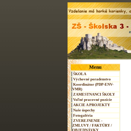
z
Menu
ŠKOLA
Výchovné poradenstvo
Koordinátor (PDP-ENV-
VMR)
ZAMESTNANCI ŠKOLY
Voľné pracovné pozície
AKCIE A PROJEKTY
Naše úspechy
Fotogaléria
ZVEREJNENIE -
ZMLUVY / FAKTÚRY /
OBJEDNÁVKY