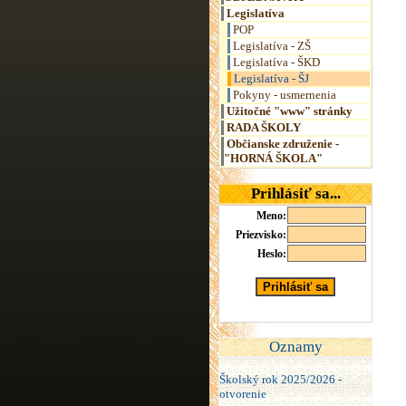
Legislatíva
POP
Legislatíva - ZŠ
Legislatíva - ŠKD
Legislatíva - ŠJ
Pokyny - usmernenia
Užitočné "www" stránky
RADA ŠKOLY
Občianske združenie -
"HORNÁ ŠKOLA"
Prihlásiť sa...
Meno:
Priezvisko:
Heslo:
Oznamy
Školský rok 2025/2026 -
otvorenie