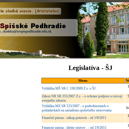
s_skolska@zsspispodhradie.edu.sk
Legislatíva - ŠJ
Meno
V
Vyhláška MŠ SR č. 330/2009 Z.z. o ŠJ
Zákon NR SR 355/2007 Z.z. - o ochrane podpore a rozvoji
verejného zdravia
Vyhláška MZ SR 533/2007 - o podrobnostiach o
9
požiadavkách na zariadenia spoločného stravovania
Finančné pásma - nákup potravín - od 1/9/2011
Financne pasma - dietne stravov . - od 1/9/2011