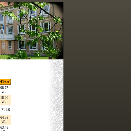
eľkosť
108.77
kB
518.26
kB
4.71 kB
164.98
kB
163.48