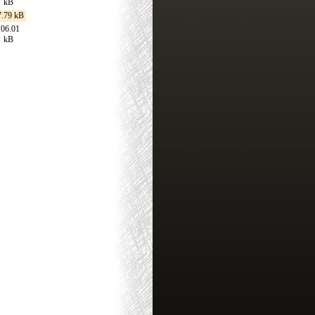
kB
7.79 kB
106.01
kB