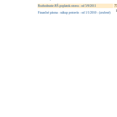
Rozhodnutie-RŠ-poplatok-strava - od 5/9/2011
7
Finančné pásma - nákup potravín - od 1/1/2010 - (zrušené)