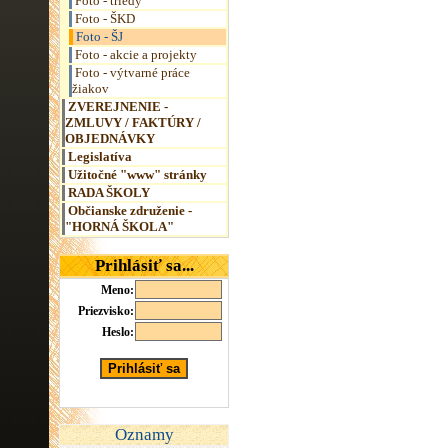
Foto - triedy
Foto - ŠKD
Foto - ŠJ
Foto - akcie a projekty
Foto - výtvarné práce
žiakov
ZVEREJNENIE -
ZMLUVY / FAKTÚRY /
OBJEDNÁVKY
Legislatíva
Užitočné "www" stránky
RADA ŠKOLY
Občianske združenie -
"HORNÁ ŠKOLA"
Prihlásiť sa...
Meno:
Priezvisko:
Heslo:
Oznamy