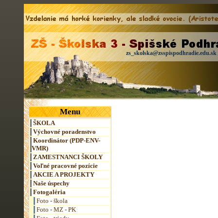
zs_skolska@zsspispodhradie.edu.sk
Menu
ŠKOLA
Výchovné poradenstvo
Koordinátor (PDP-ENV-
VMR)
ZAMESTNANCI ŠKOLY
Voľné pracovné pozície
AKCIE A PROJEKTY
Naše úspechy
Fotogaléria
Foto - škola
Foto - MZ - PK