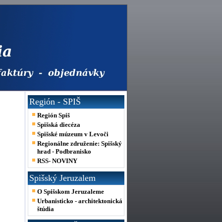
Región - SPIŠ
Región Spiš
Spišská diecéza
Spišské múzeum v Levoči
Regionálne združenie: Spišský
hrad - Podbranisko
RSS- NOVINY
Spišský Jeruzalem
O Spišskom Jeruzaleme
Urbanisticko - architektonická
štúdia