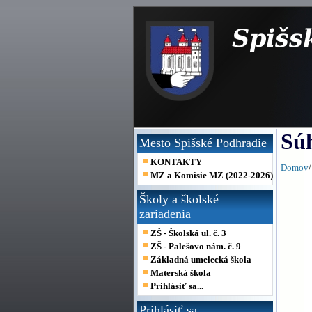
Sú
Mesto Spišské Podhradie
KONTAKTY
Domov
/
MZ a Komisie MZ (2022-2026)
Školy a školské
zariadenia
ZŠ - Školská ul. č. 3
ZŠ - Palešovo nám. č. 9
Základná umelecká škola
Materská škola
Prihlásiť sa...
Prihlásiť sa...