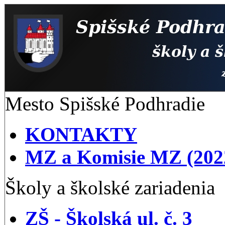
Mesto Spišské Podhradie
KONTAKTY
MZ a Komisie MZ (202
Školy a školské zariadenia
ZŠ - Školská ul. č. 3