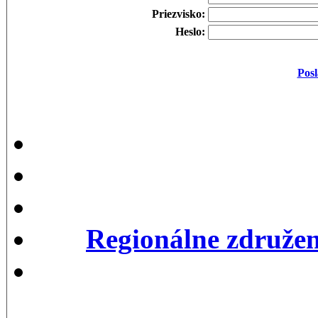
Priezvisko:
Heslo:
Posl
Regionálne združen