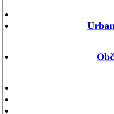
Urbani
Obč