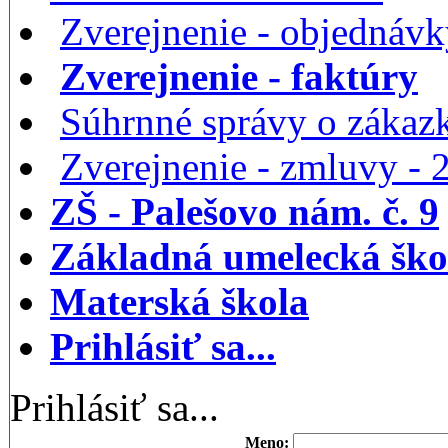
Zverejnenie - objednáv
Zverejnenie - faktúry
Súhrnné správy o zákaz
Zverejnenie - zmluvy -
ZŠ - Palešovo nám. č. 9
Základná umelecká ško
Materská škola
Prihlásiť sa...
Prihlásiť sa...
Meno: