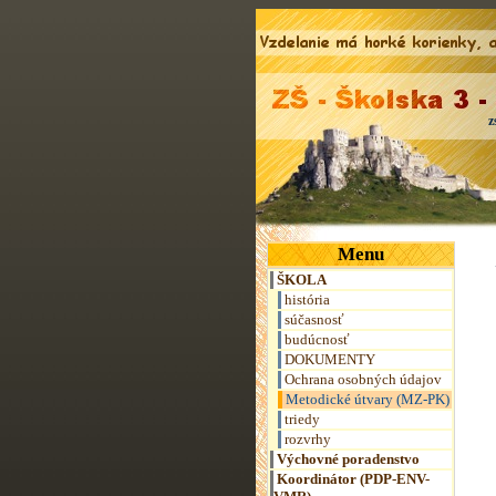
z
Menu
ŠKOLA
história
súčasnosť
budúcnosť
DOKUMENTY
Ochrana osobných údajov
Metodické útvary (MZ-PK)
triedy
rozvrhy
Výchovné poradenstvo
Koordinátor (PDP-ENV-