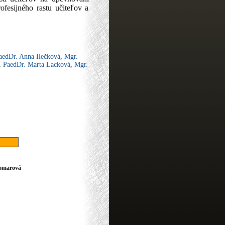
ofesijného rastu učiteľov a
aedDr. Anna Ilečková
,
Mgr.
,
PaedDr. Marta Lacková
,
Mgr.
omarová