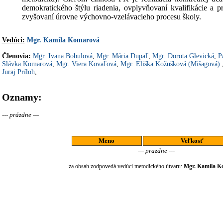
demokratického štýlu riadenia, ovplyvňovaní kvalifikácie a pr
zvyšovaní úrovne výchovno-vzelávacieho procesu školy.
Vedúci:
Mgr. Kamila Komarová
Členovia:
Mgr. Ivana Bobulová
,
Mgr. Mária Dupaľ
,
Mgr. Dorota Glevická
,
P
Slávka Komarová
,
Mgr. Viera Kovaľová
,
Mgr. Eliška Kožušková (Mišagová)
Juraj Príloh
,
Oznamy:
--- prázdne ---
Meno
Veľkosť
--- prazdne ---
za obsah zodpovedá vedúci metodického útvaru:
Mgr. Kamila K