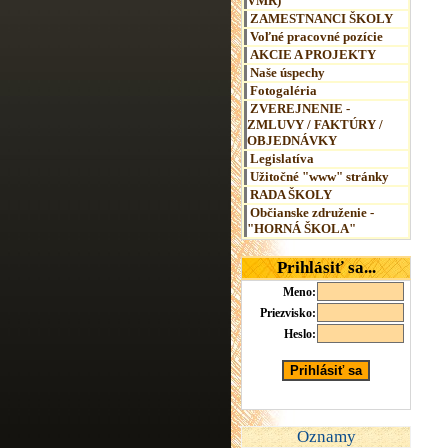
VMR)
ZAMESTNANCI ŠKOLY
Voľné pracovné pozície
AKCIE A PROJEKTY
Naše úspechy
Fotogaléria
ZVEREJNENIE -
ZMLUVY / FAKTÚRY /
OBJEDNÁVKY
Legislatíva
Užitočné "www" stránky
RADA ŠKOLY
Občianske združenie -
"HORNÁ ŠKOLA"
Prihlásiť sa...
Meno:
Priezvisko:
Heslo:
Oznamy