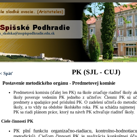
s_skolska@zsspispodhradie.edu.sk
PK (SJL - CUJ)
< Späť
Postavenie metodického orgánu - Predmetovej komisie
Predmetovú komisiu (ďalej len PK) na škole zriaďuje riaditeľ školy a
školy poveruje vedením PK jedného z učiteľov. Členmi PK
sú uč
predmety a spadajúce pod príslušnú PK.
O zadelení učiteľa do metodic
školy, a to vždy na obdobie školského roka. PK sa schádza najmenej 
PK sa riadi plánom práce, ktorý na návrh PK schvaľuje riaditeľ školy.
Ciele činnosti PK
PK plní funkciu organizačno-riadiacu, kontrolno-hodnotiac
metodickú). Cieľom činnosti PK je realizácia konkrétnej úča