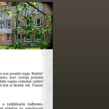
ko svoj poradný orgán. Riaditeľ
itelia, ktorí vyučujú príslušné
kého orgánu rozhoduje riaditeľ
4 krát za školský rok. Činnosť
u a vzdelávaciu (odborno-
sti učiteľov na upevňovaní